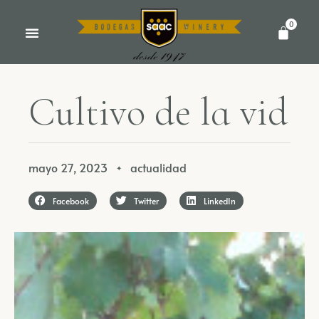
0
C
u
l
t
i
v
o
d
e
l
a
v
i
d
mayo 27, 2023
actualidad
✦
Facebook
Twitter
LinkedIn