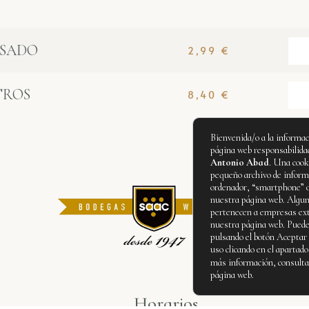
OSADO
2,99
€
TROS
8,40
€
Bienvenida/o a la informaci
página web responsabilidad
Antonio Abad
. Una cook
pequeño archivo de inform
ordenador, “smartphone” o 
nuestra página web. Algun
pertenecen a empresas ext
nuestra página web. Puede
pulsando el botón Aceptar 
uso clicando en el apartad
más información, consulta
página web.
Horarios