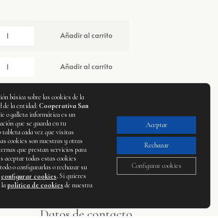
Añadir al carrito
Añadir al carrito
ón básica sobre las cookies de la
 de la entidad:
Cooperativa San
ie o galleta informática es un
ación que se guarda en tu
Aceptar
tableta cada vez que visitas
as cookies son nuestras y otras
Rechazar
ernas que prestan servicios para
s aceptar todas estas cookies
Configurar cookies
todo o configurarlas o rechazar su
o
.
Si quieres
configurar cookies
 la
política de cookies
de nuestra
Datos de contacto